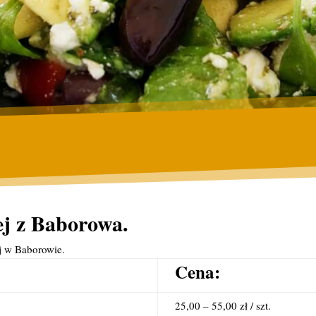
ej z Baborowa.
j w Baborowie.
Cena:
25,00 – 55,00 zł / szt.