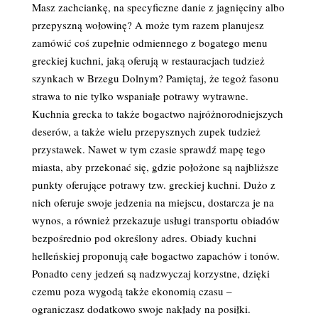
Masz zachciankę, na specyficzne danie z jagnięciny albo
przepyszną wołowinę? A może tym razem planujesz
zamówić coś zupełnie odmiennego z bogatego menu
greckiej kuchni, jaką oferują w restauracjach tudzież
szynkach w Brzegu Dolnym? Pamiętaj, że tegoż fasonu
strawa to nie tylko wspaniałe potrawy wytrawne.
Kuchnia grecka to także bogactwo najróżnorodniejszych
deserów, a także wielu przepysznych zupek tudzież
przystawek. Nawet w tym czasie sprawdź mapę tego
miasta, aby przekonać się, gdzie położone są najbliższe
punkty oferujące potrawy tzw. greckiej kuchni. Dużo z
nich oferuje swoje jedzenia na miejscu, dostarcza je na
wynos, a również przekazuje usługi transportu obiadów
bezpośrednio pod określony adres. Obiady kuchni
helleńskiej proponują całe bogactwo zapachów i tonów.
Ponadto ceny jedzeń są nadzwyczaj korzystne, dzięki
czemu poza wygodą także ekonomią czasu –
ograniczasz dodatkowo swoje nakłady na posiłki.