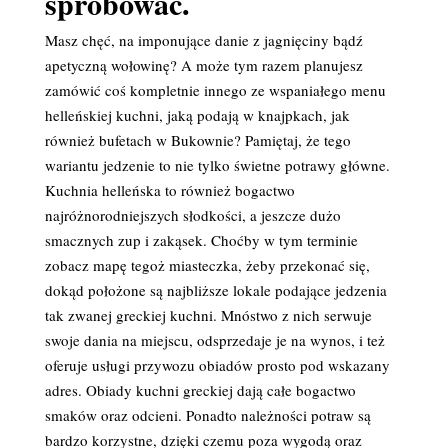
spróbować.
Masz chęć, na imponujące danie z jagnięciny bądź
apetyczną wołowinę? A może tym razem planujesz
zamówić coś kompletnie innego ze wspaniałego menu
helleńskiej kuchni, jaką podają w knajpkach, jak
również bufetach w Bukownie? Pamiętaj, że tego
wariantu jedzenie to nie tylko świetne potrawy główne.
Kuchnia helleńska to również bogactwo
najróżnorodniejszych słodkości, a jeszcze dużo
smacznych zup i zakąsek. Choćby w tym terminie
zobacz mapę tegoż miasteczka, żeby przekonać się,
dokąd położone są najbliższe lokale podające jedzenia
tak zwanej greckiej kuchni. Mnóstwo z nich serwuje
swoje dania na miejscu, odsprzedaje je na wynos, i też
oferuje usługi przywozu obiadów prosto pod wskazany
adres. Obiady kuchni greckiej dają całe bogactwo
smaków oraz odcieni. Ponadto należności potraw są
bardzo korzystne, dzięki czemu poza wygodą oraz