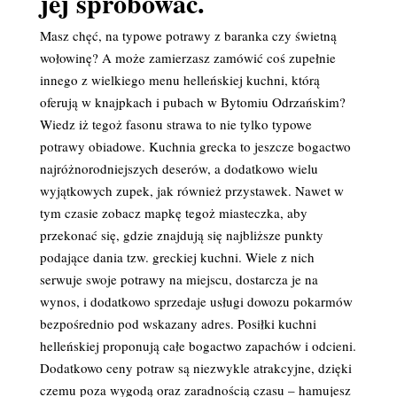
jej spróbować.
Masz chęć, na typowe potrawy z baranka czy świetną
wołowinę? A może zamierzasz zamówić coś zupełnie
innego z wielkiego menu helleńskiej kuchni, którą
oferują w knajpkach i pubach w Bytomiu Odrzańskim?
Wiedz iż tegoż fasonu strawa to nie tylko typowe
potrawy obiadowe. Kuchnia grecka to jeszcze bogactwo
najróżnorodniejszych deserów, a dodatkowo wielu
wyjątkowych zupek, jak również przystawek. Nawet w
tym czasie zobacz mapkę tegoż miasteczka, aby
przekonać się, gdzie znajdują się najbliższe punkty
podające dania tzw. greckiej kuchni. Wiele z nich
serwuje swoje potrawy na miejscu, dostarcza je na
wynos, i dodatkowo sprzedaje usługi dowozu pokarmów
bezpośrednio pod wskazany adres. Posiłki kuchni
helleńskiej proponują całe bogactwo zapachów i odcieni.
Dodatkowo ceny potraw są niezwykle atrakcyjne, dzięki
czemu poza wygodą oraz zaradnością czasu – hamujesz