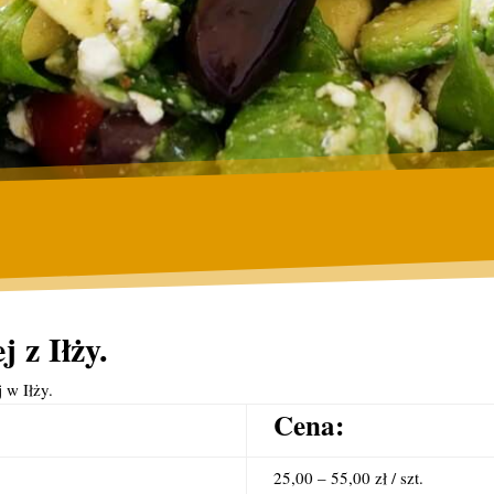
 z Iłży.
 w Iłży.
Cena:
25,00 – 55,00 zł / szt.