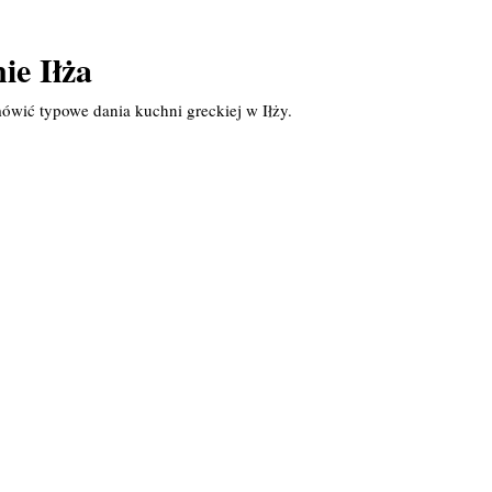
ie Iłża
ówić typowe dania kuchni greckiej w Iłży.