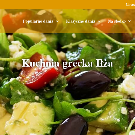
Chces
Popularne dania
Klasyczne dania
Na słodko
Kuchnia grecka Iłża