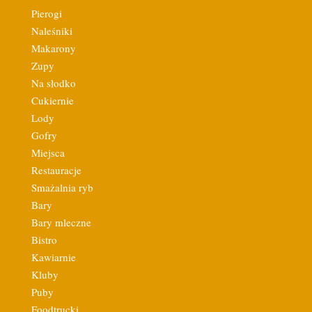
Pierogi
Naleśniki
Makarony
Zupy
Na słodko
Cukiernie
Lody
Gofry
Miejsca
Restauracje
Smażalnia ryb
Bary
Bary mleczne
Bistro
Kawiarnie
Kluby
Puby
Foodtrucki