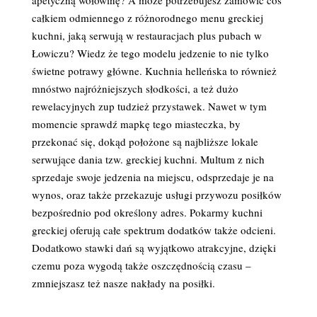
apetyczną wołowinę? A może potrzebujesz zamówić coś
całkiem odmiennego z różnorodnego menu greckiej
kuchni, jaką serwują w restauracjach plus pubach w
Łowiczu? Wiedz że tego modelu jedzenie to nie tylko
świetne potrawy główne. Kuchnia helleńska to również
mnóstwo najróżniejszych słodkości, a też dużo
rewelacyjnych zup tudzież przystawek. Nawet w tym
momencie sprawdź mapkę tego miasteczka, by
przekonać się, dokąd położone są najbliższe lokale
serwujące dania tzw. greckiej kuchni. Multum z nich
sprzedaje swoje jedzenia na miejscu, odsprzedaje je na
wynos, oraz także przekazuje usługi przywozu posiłków
bezpośrednio pod określony adres. Pokarmy kuchni
greckiej oferują całe spektrum dodatków także odcieni.
Dodatkowo stawki dań są wyjątkowo atrakcyjne, dzięki
czemu poza wygodą także oszczędnością czasu –
zmniejszasz też nasze nakłady na posiłki.