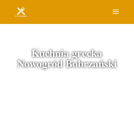
Kuchnia grecka
Nowogród Bobrzański