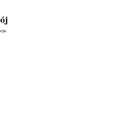
ój
oju.