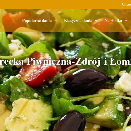
Chces
Popularne dania
Klasyczne dania
Na słodko
recka Piwniczna-Zdrój i Łom