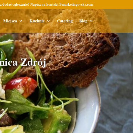
z dodać ogłoszenie? Napisz na kontakt@marketingovsky.com
Miejsca
Kuchnie
Catering
Blog
nica Zdrój