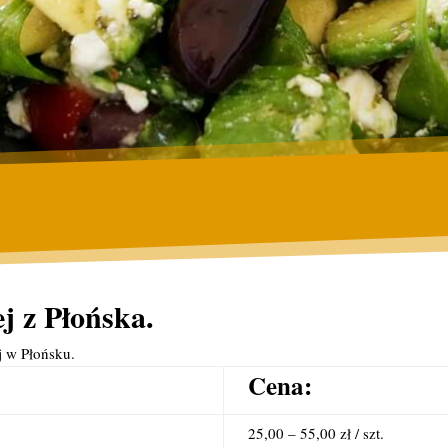
j z Płońska.
j w Płońsku.
Cena:
25,00 – 55,00 zł / szt.