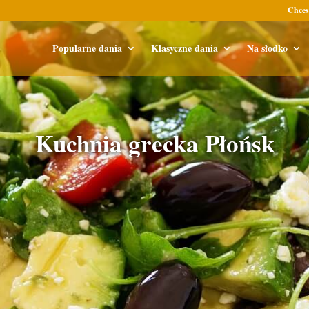
Chces
Popularne dania
Klasyczne dania
Na słodko
Kuchnia grecka Płońsk