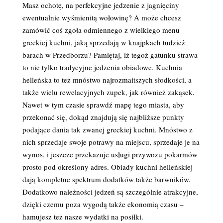
Masz ochotę, na perfekcyjne jedzenie z jagnięciny
ewentualnie wyśmienitą wołowinę? A może chcesz
zamówić coś zgoła odmiennego z wielkiego menu
greckiej kuchni, jaką sprzedają w knajpkach tudzież
barach w Przedborzu? Pamiętaj, iż tegoż gatunku strawa
to nie tylko tradycyjne jedzenia obiadowe. Kuchnia
helleńska to też mnóstwo najrozmaitszych słodkości, a
także wielu rewelacyjnych zupek, jak również zakąsek.
Nawet w tym czasie sprawdź mapę tego miasta, aby
przekonać się, dokąd znajdują się najbliższe punkty
podające dania tak zwanej greckiej kuchni. Mnóstwo z
nich sprzedaje swoje potrawy na miejscu, sprzedaje je na
wynos, i jeszcze przekazuje usługi przywozu pokarmów
prosto pod określony adres. Obiady kuchni helleńskiej
dają kompletne spektrum dodatków także barwników.
Dodatkowo należności jedzeń są szczególnie atrakcyjne,
dzięki czemu poza wygodą także ekonomią czasu –
hamujesz też nasze wydatki na posiłki.