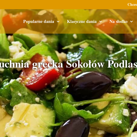
Chces
Popularne dania
Klasyczne dania
Na słodko
uchnia grecka Sokołów Podlas