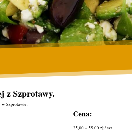
j z Szprotawy.
j w Szprotawie.
Cena:
25,00 – 55,00 zł / szt.