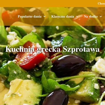
Chces
Popularne dania
Klasyczne dania
Na słodko
Kuchnia grecka Szprotawa