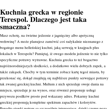
Kuchnia grecka w regionie
Terespol. Dlaczego jest taka
smaczna?
Masz ochotę, na świetne jedzenie z jagnięciny albo apetyczną
wołowinę? A może planujesz zamówić coś radykalnie nieznanego z
bogatego menu helleńskiej kuchni, jaką serwują w knajpach plus
lokalach w Terespolu? Pamiętaj, iż owego modelu jedzenie to nie tylko
specyficzne potrawy wytrawne. Kuchnia grecka to też bogactwo
najróżnorodniejszych słodkości, a dodatkowo wielu dobrych zupek, a
także zakąsek. Choćby w tym terminie zobacz kartę tegoż miasta, by
przekonać się, dokąd znajdują się najbliższe punkty serwujące potrawy
tak zwanej greckiej kuchni. Multum z nich sprzedaje swoje dania na
miejscu, sprzedaje je na wynos, oraz również proponuje usługi
przywozu posiłków prosto pod wskazany adres. Pokarmy kuchni
greckiej proponują kompletne spektrum zapachów i kolorytów.
Ponadto stawki potraw są szczególnie interesujące, dzięki czemu poza