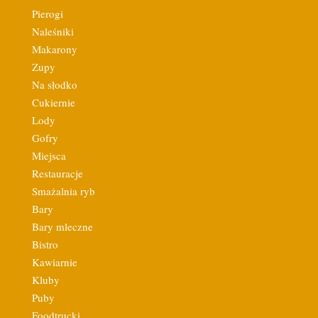
Pierogi
Naleśniki
Makarony
Zupy
Na słodko
Cukiernie
Lody
Gofry
Miejsca
Restauracje
Smażalnia ryb
Bary
Bary mleczne
Bistro
Kawiarnie
Kluby
Puby
Foodtrucki