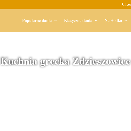
Chces
Popularne dania
Klasyczne dania
Na słodko
Kuchnia grecka Zdzieszowice