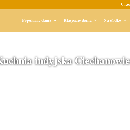
Chces
Popularne dania
Klasyczne dania
Na słodko
Kuchnia indyjska Ciechanowie