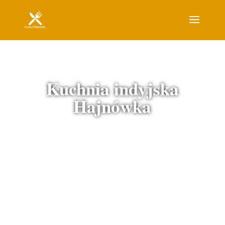
Kuchnia indyjska
Hajnówka