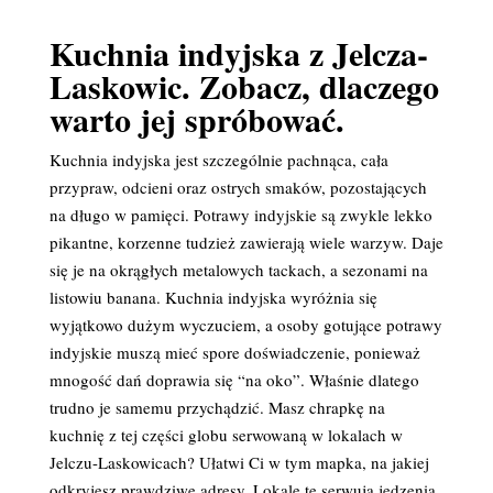
Kuchnia indyjska z Jelcza-
Laskowic. Zobacz, dlaczego
warto jej spróbować.
Kuchnia indyjska jest szczególnie pachnąca, cała
przypraw, odcieni oraz ostrych smaków, pozostających
na długo w pamięci. Potrawy indyjskie są zwykle lekko
pikantne, korzenne tudzież zawierają wiele warzyw. Daje
się je na okrągłych metalowych tackach, a sezonami na
listowiu banana. Kuchnia indyjska wyróżnia się
wyjątkowo dużym wyczuciem, a osoby gotujące potrawy
indyjskie muszą mieć spore doświadczenie, ponieważ
mnogość dań doprawia się “na oko”. Właśnie dlatego
trudno je samemu przychądzić. Masz chrapkę na
kuchnię z tej części globu serwowaną w lokalach w
Jelczu-Laskowicach? Ułatwi Ci w tym mapka, na jakiej
odkryjesz prawdziwe adresy. Lokale te serwują jedzenia