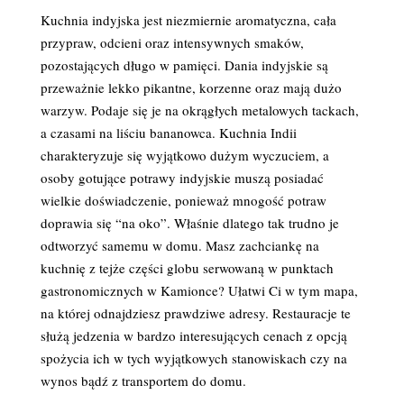
Kuchnia indyjska jest niezmiernie aromatyczna, cała
przypraw, odcieni oraz intensywnych smaków,
pozostających długo w pamięci. Dania indyjskie są
przeważnie lekko pikantne, korzenne oraz mają dużo
warzyw. Podaje się je na okrągłych metalowych tackach,
a czasami na liściu bananowca. Kuchnia Indii
charakteryzuje się wyjątkowo dużym wyczuciem, a
osoby gotujące potrawy indyjskie muszą posiadać
wielkie doświadczenie, ponieważ mnogość potraw
doprawia się “na oko”. Właśnie dlatego tak trudno je
odtworzyć samemu w domu. Masz zachciankę na
kuchnię z tejże części globu serwowaną w punktach
gastronomicznych w Kamionce? Ułatwi Ci w tym mapa,
na której odnajdziesz prawdziwe adresy. Restauracje te
służą jedzenia w bardzo interesujących cenach z opcją
spożycia ich w tych wyjątkowych stanowiskach czy na
wynos bądź z transportem do domu.