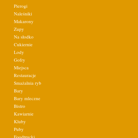
Pierogi
Naleśniki
Makarony
Zupy
Na słodko
Cukiernie
Lody
Gofry
Miejsca
Restauracje
Smażalnia ryb
Bary
Bary mleczne
Bistro
Kawiarnie
Kluby
Puby
Foodtrucki