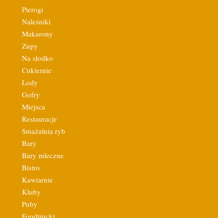
Pierogi
Naleśniki
Makarony
Zupy
Na słodko
Cukiernie
Lody
Gofry
Miejsca
Restauracje
Smażalnia ryb
Bary
Bary mleczne
Bistro
Kawiarnie
Kluby
Puby
Foodtrucki