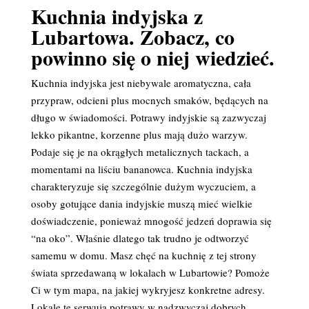
Kuchnia indyjska z
Lubartowa. Zobacz, co
powinno się o niej wiedzieć.
Kuchnia indyjska jest niebywale aromatyczna, cała
przypraw, odcieni plus mocnych smaków, będących na
długo w świadomości. Potrawy indyjskie są zazwyczaj
lekko pikantne, korzenne plus mają dużo warzyw.
Podaje się je na okrągłych metalicznych tackach, a
momentami na liściu bananowca. Kuchnia indyjska
charakteryzuje się szczególnie dużym wyczuciem, a
osoby gotujące dania indyjskie muszą mieć wielkie
doświadczenie, ponieważ mnogość jedzeń doprawia się
“na oko”. Właśnie dlatego tak trudno je odtworzyć
samemu w domu. Masz chęć na kuchnię z tej strony
świata sprzedawaną w lokalach w Lubartowie? Pomoże
Ci w tym mapa, na jakiej wykryjesz konkretne adresy.
Lokale te serwują potrawy w nadzwyczaj dobrych