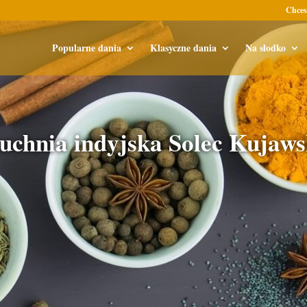
Chces
Popularne dania
Klasyczne dania
Na słodko
uchnia indyjska Solec Kujaws