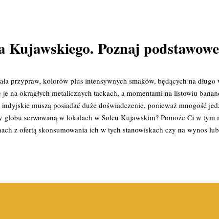
a Kujawskiego. Poznaj podstawowe 
 cała przypraw, kolorów plus intensywnych smaków, będących na długo 
ę je na okrągłych metalicznych tackach, a momentami na listowiu bana
indyjskie muszą posiadać duże doświadczenie, ponieważ mnogość jedz
rony globu serwowaną w lokalach w Solcu Kujawskim? Pomoże Ci w tym ma
enach z ofertą skonsumowania ich w tych stanowiskach czy na wynos l