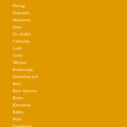
Pierogi
Naleśniki
Makarony
Zupy
Na słodko
Cukiernie
Lody
Gofry
Miejsca
Restauracje
Smażalnia ryb
Bary
Bary mleczne
Bistro
Kawiarnie
Kluby
Puby
Foodtrucki