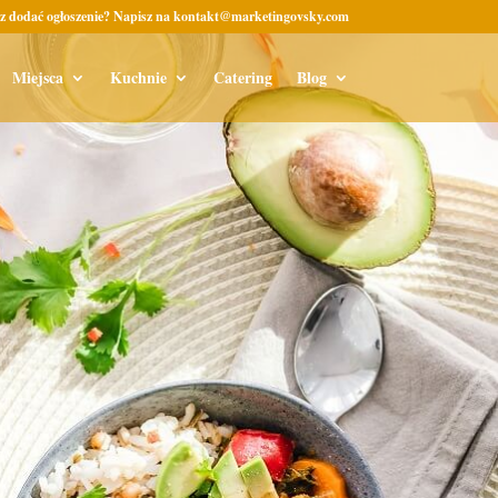
z dodać ogłoszenie? Napisz na kontakt@marketingovsky.com
Miejsca
Kuchnie
Catering
Blog