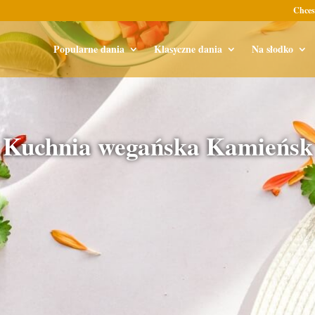
Chces
Popularne dania
Klasyczne dania
Na słodko
Kuchnia wegańska Kamieńsk