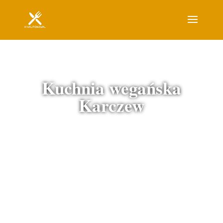
Kuchnia wegańska
Karczew