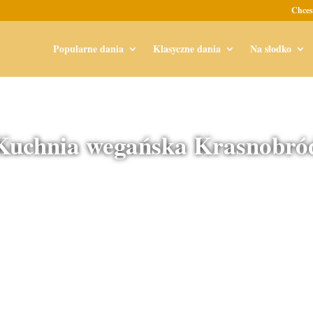
Chces
Popularne dania
Klasyczne dania
Na słodko
Kuchnia wegańska Krasnobró