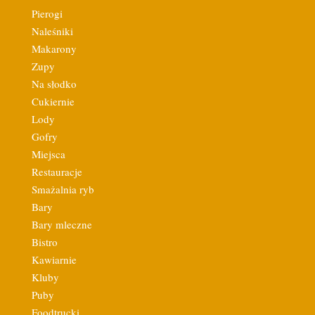
Pierogi
Naleśniki
Makarony
Zupy
Na słodko
Cukiernie
Lody
Gofry
Miejsca
Restauracje
Smażalnia ryb
Bary
Bary mleczne
Bistro
Kawiarnie
Kluby
Puby
Foodtrucki