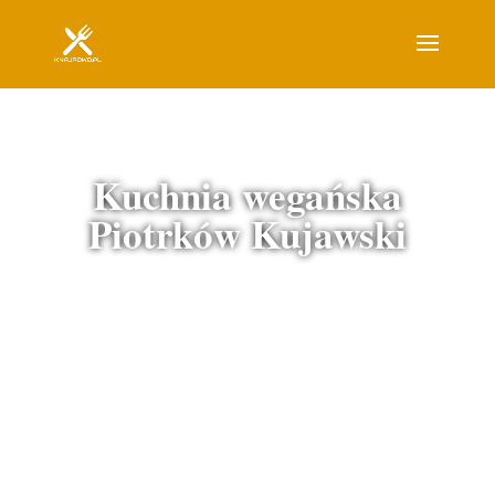
Kuchnia wegańska
Piotrków Kujawski