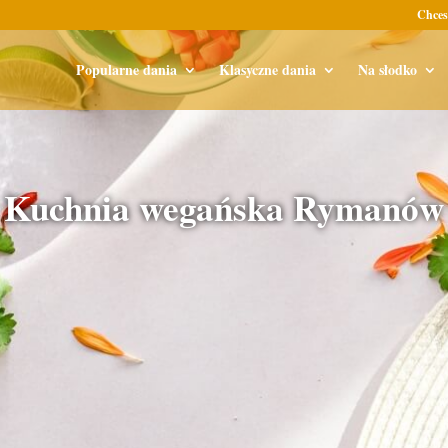
Chces
Popularne dania
Klasyczne dania
Na słodko
Kuchnia wegańska Rymanów