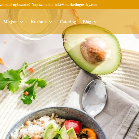
z dodać ogłoszenie? Napisz na kontakt@marketingovsky.com
Miejsca
Kuchnie
Catering
Blog