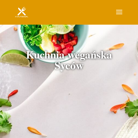
Kuchnia wegańska
Syców