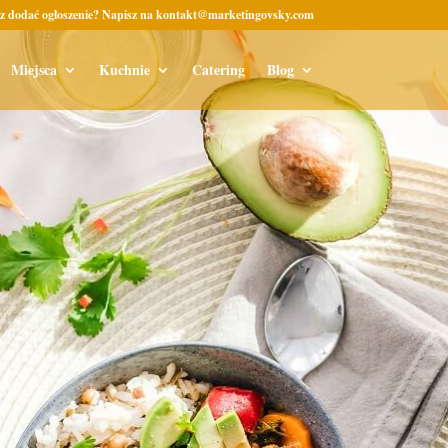
z dodać ogłoszenie? Napisz na kontakt@marketingovsky.com
Miejsca
Kuchnie
Catering
Blog