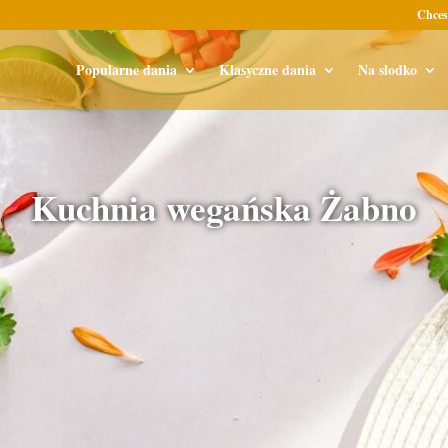
Chces
Popularne dania
Klasyczne dania
Na słodko
Kuchnia wegańska Żabno