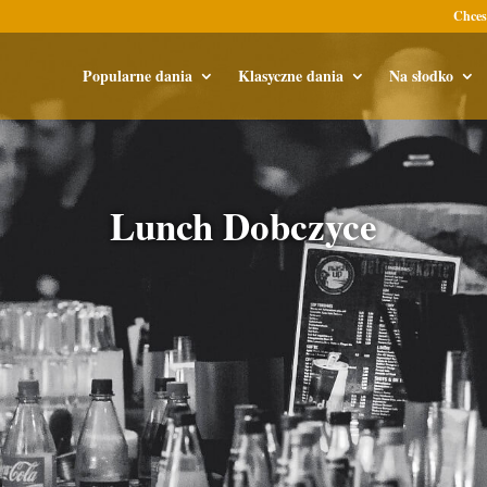
Chces
Popularne dania
Klasyczne dania
Na słodko
Lunch Dobczyce