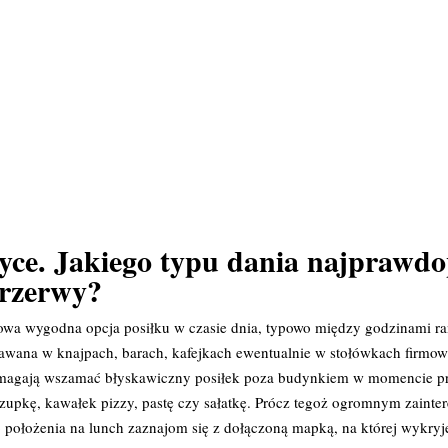
yce. Jakiego typu dania najprawd
rzerwy?
wa wygodna opcja posiłku w czasie dnia, typowo między godzinami ran
dawana w knajpach, barach, kafejkach ewentualnie w stołówkach firmo
 wymagają wszamać błyskawiczny posiłek poza budynkiem w momencie pr
kę, kawałek pizzy, pastę czy sałatkę. Prócz tegoż ogromnym zainter
o położenia na lunch zaznajom się z dołączoną mapką, na której wykryj