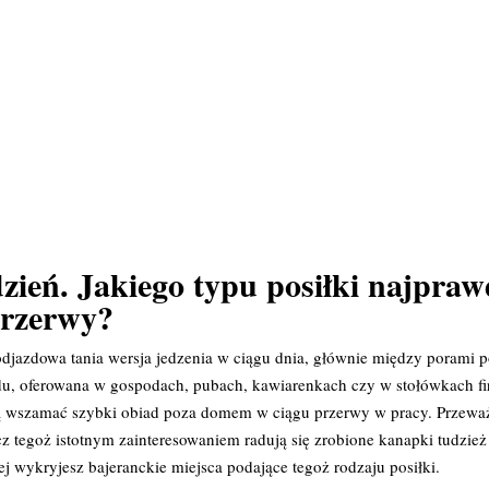
zień. Jakiego typu posiłki najpra
przerwy?
jazdowa tania wersja jedzenia w ciągu dnia, głównie między porami p
iadu, oferowana w gospodach, pubach, kawiarenkach czy w stołówkach 
ują wszamać szybki obiad poza domem w ciągu przerwy w pracy. Przewa
cz tegoż istotnym zainteresowaniem radują się zrobione kanapki tudzież
ej wykryjesz bajeranckie miejsca podające tegoż rodzaju posiłki.