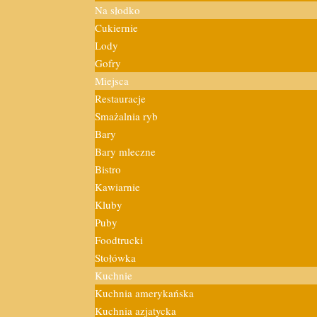
Na słodko
Cukiernie
Lody
Gofry
Miejsca
Restauracje
Smażalnia ryb
Bary
Bary mleczne
Bistro
Kawiarnie
Kluby
Puby
Foodtrucki
Stołówka
Kuchnie
Kuchnia amerykańska
Kuchnia azjatycka