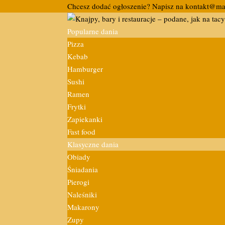
Chcesz dodać ogłoszenie? Napisz na kontakt@m
Popularne dania
Pizza
Kebab
Hamburger
Sushi
Ramen
Frytki
Zapiekanki
Fast food
Klasyczne dania
Obiady
Śniadania
Pierogi
Naleśniki
Makarony
Zupy