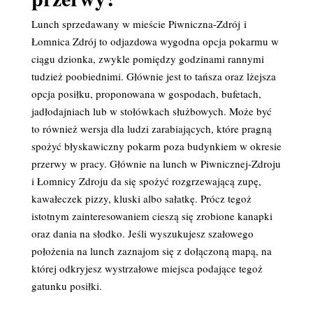
Lunch sprzedawany w mieście Piwniczna-Zdrój i
Łomnica Zdrój to odjazdowa wygodna opcja pokarmu w
ciągu dzionka, zwykle pomiędzy godzinami rannymi
tudzież poobiednimi. Głównie jest to tańsza oraz lżejsza
opcja posiłku, proponowana w gospodach, bufetach,
jadłodajniach lub w stołówkach służbowych. Może być
to również wersja dla ludzi zarabiających, które pragną
spożyć błyskawiczny pokarm poza budynkiem w okresie
przerwy w pracy. Głównie na lunch w Piwnicznej-Zdroju
i Łomnicy Zdroju da się spożyć rozgrzewającą zupę,
kawałeczek pizzy, kluski albo sałatkę. Prócz tegoż
istotnym zainteresowaniem cieszą się zrobione kanapki
oraz dania na słodko. Jeśli wyszukujesz szałowego
położenia na lunch zaznajom się z dołączoną mapą, na
której odkryjesz wystrzałowe miejsca podające tegoż
gatunku posiłki.