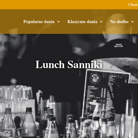
Chces
Popularne dania
Klasyczne dania
Na słodko
Lunch Sanniki