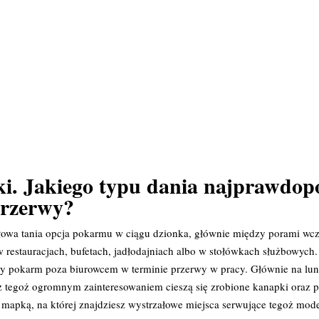
ki. Jakiego typu dania najprawdop
przerwy?
owa tania opcja pokarmu w ciągu dzionka, głównie między porami wcze
 restauracjach, bufetach, jadłodajniach albo w stołówkach służbowych. 
zny pokarm poza biurowcem w terminie przerwy w pracy. Głównie na l
z tegoż ogromnym zainteresowaniem cieszą się zrobione kanapki oraz p
 mapką, na której znajdziesz wystrzałowe miejsca serwujące tegoż mode