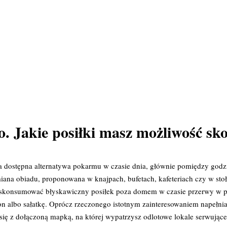
o. Jakie posiłki masz możliwość 
na dostępna alternatywa pokarmu w czasie dnia, głównie pomiędzy god
odmiana obiadu, proponowana w knajpach, bufetach, kafeteriach czy w 
cą skonsumować błyskawiczny posiłek poza domem w czasie przerwy w p
albo sałatkę. Oprócz rzeczonego istotnym zainteresowaniem napełniają
się z dołączoną mapką, na której wypatrzysz odlotowe lokale serwujące