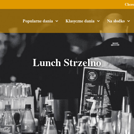
Chces
Popularne dania
Klasyczne dania
Na słodko
Lunch Strzelno